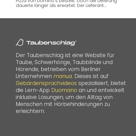
Pizza von Domino’s bestellt. Doch die Lieferung
dauerte länger als erwartet. Der Lieferant…
Der Taubenschlag ist eine Website für
Taube, Schwerhörige, Taubblinde und
Hörende, betrieben vom Berliner
Unternehmen
manua
. Dieses ist auf
Gebärdensprachvideos
spezialisiert, bietet
die Lern-App
Duomano
an und entwickelt
inklusive Lösungen, um den Alltag von
Menschen mit Hörbehinderungen zu
erleichtern.