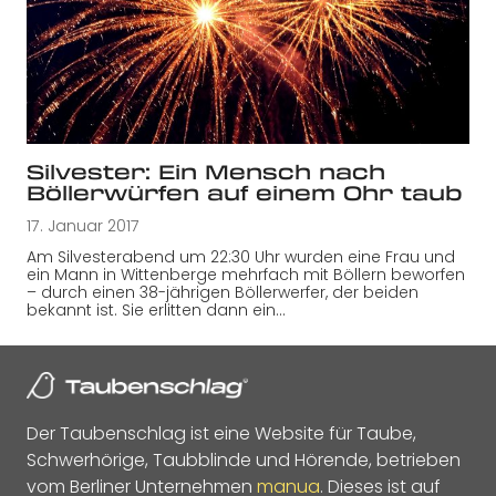
Silvester: Ein Mensch nach
Böllerwürfen auf einem Ohr taub
17. Januar 2017
Am Silvesterabend um 22:30 Uhr wurden eine Frau und
ein Mann in Wittenberge mehrfach mit Böllern beworfen
– durch einen 38-jährigen Böllerwerfer, der beiden
bekannt ist. Sie erlitten dann ein…
Der Taubenschlag ist eine Website für Taube,
Schwerhörige, Taubblinde und Hörende, betrieben
vom Berliner Unternehmen
manua
. Dieses ist auf