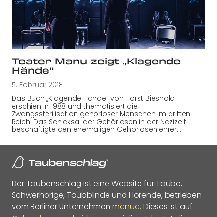
Teater Manu zeigt „Klagende
Hände“
5. Februar 2018
Das Buch „Klagende Hände“ von Horst Bieshold
erschien in 1988 und thematisiert die
Zwangssterilisation gehörloser Menschen im dritten
Reich. Das Schicksal der Gehörlosen in der Nazizeit
beschäftigte den ehemaligen Gehörlosenlehrer…
Der Taubenschlag ist eine Website für Taube,
Schwerhörige, Taubblinde und Hörende, betrieben
vom Berliner Unternehmen
manua
. Dieses ist auf