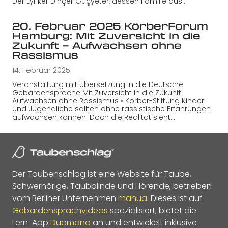
Der Lyriker Dinçer Güçyeter, dessen Familie aus…
20. Februar 2025 KörberForum
Hamburg: Mit Zuversicht in die
Zukunft – Aufwachsen ohne
Rassismus
14. Februar 2025
Veranstaltung mit Übersetzung in die Deutsche
Gebärdensprache Mit Zuversicht in die Zukunft:
Aufwachsen ohne Rassismus • Körber-Stiftung Kinder
und Jugendliche sollten ohne rassistische Erfahrungen
aufwachsen können. Doch die Realität sieht…
Der Taubenschlag ist eine Website für Taube,
Schwerhörige, Taubblinde und Hörende, betrieben
vom Berliner Unternehmen
manua
. Dieses ist auf
Gebärdensprachvideos
spezialisiert, bietet die
Lern-App
Duomano
an und entwickelt inklusive