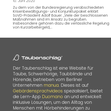
10. Juni 2020
Zu dem von der Bundesregierung verabschiedeten
Krisenbewältigungs- und Konjunkturpaket erklärt
SoVD-Präsident Adolf Bauer: „Viele der beschlossenen
Maßnahmen sind im Ansatz zu begrüßen.
Insbesondere gehören dazu die verlässliche Regelung
von Kurzarbeitergeld,…
Der Taubenschlag ist eine Website für
Taube, Schwerhörige, Taubblinde und
Hörende, betrieben vom Berliner
Unternehmen
manua
. Dieses ist auf
Gebärdensprachvideos
spezialisiert, bietet
die Lern-App
Duomano
an und entwickelt
inklusive Lösungen, um den Alltag von
Menschen mit Hörbehinderungen zu