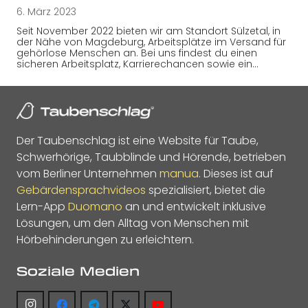
6. März 2023
Seit November 2022 bieten wir am Standort Sülzetal, in
der Nähe von Magdeburg, Arbeitsplätze im Versand für
gehörlose Menschen an. Bei uns findest du einen
sicheren Arbeitsplatz, Karrierechancen sowie ein…
Der Taubenschlag ist eine Website für Taube,
Schwerhörige, Taubblinde und Hörende, betrieben
vom Berliner Unternehmen
manua
. Dieses ist auf
Gebärdensprachvideos
spezialisiert, bietet die
Lern-App
Duomano
an und entwickelt inklusive
Lösungen, um den Alltag von Menschen mit
Hörbehinderungen zu erleichtern.
Soziale Medien