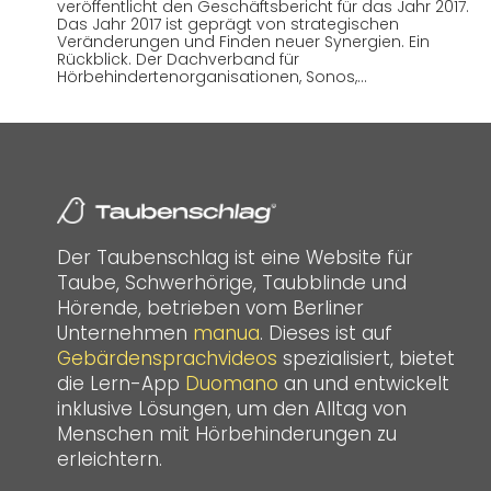
veröffentlicht den Geschäftsbericht für das Jahr 2017.
Das Jahr 2017 ist geprägt von strategischen
Veränderungen und Finden neuer Synergien. Ein
Rückblick. Der Dachverband für
Hörbehindertenorganisationen, Sonos,…
Der Taubenschlag ist eine Website für
Taube, Schwerhörige, Taubblinde und
Hörende, betrieben vom Berliner
Unternehmen
manua
. Dieses ist auf
Gebärdensprachvideos
spezialisiert, bietet
die Lern-App
Duomano
an und entwickelt
inklusive Lösungen, um den Alltag von
Menschen mit Hörbehinderungen zu
erleichtern.