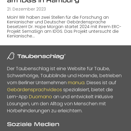
am IDGS in Hamburg
21. Dezember 2023
Moin! Wir haben zwei Stellen für die Forschung an
Kenianischer und Deutscher Gebärdensprache
besetzen! Dr. Hope Morgan startet 2024 mit ihrem ERC-
Projekt SemaSign am IDGS. Das Projekt untersucht die
Kenianische…
Der Taubenschlag ist eine Website für Taube,
Schwerhörige, Taubblinde und Hörende, betrieben
vom Berliner Unternehmen
manua
. Dieses ist auf
Gebärdensprachvideos
spezialisiert, bietet die
Lern-App
Duomano
an und entwickelt inklusive
Lösungen, um den Alltag von Menschen mit
Hörbehinderungen zu erleichtern.
Soziale Medien