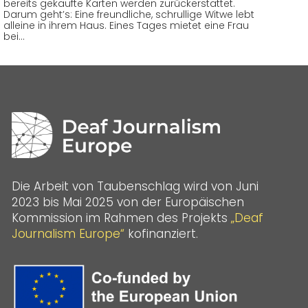
bereits gekaufte Karten werden zurückerstattet.
Darum geht’s: Eine freundliche, schrullige Witwe lebt
alleine in ihrem Haus. Eines Tages mietet eine Frau
bei…
Die Arbeit von Taubenschlag wird von Juni
2023 bis Mai 2025 von der Europäischen
Kommission im Rahmen des Projekts
„Deaf
Journalism Europe“
kofinanziert.