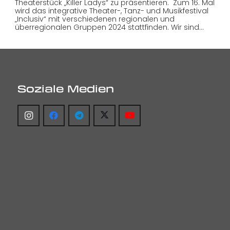
Theaterstück „Killer Ladys“ zu präsentieren. Zum 16. Mal
wird das integrative Theater-, Tanz- und Musikfestival
„Inclusiv“ mit verschiedenen regionalen und
überregionalen Gruppen 2024 stattfinden. Wir sind…
Soziale Medien