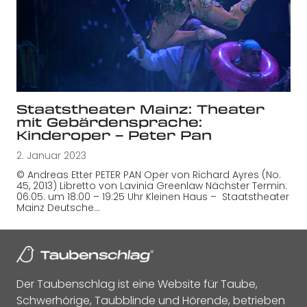
Staatstheater Mainz: Theater
mit Gebärdensprache:
Kinderoper – Peter Pan
2. Januar 2023
© Andreas Etter PETER PAN Oper von Richard Ayres (No.
45, 2013) Libretto von Lavinia Greenlaw Nächster Termin:
06.05. um 18:00 – 19:25 Uhr Kleinen Haus – Staatstheater
Mainz Deutsche…
Der Taubenschlag ist eine Website für Taube,
Schwerhörige, Taubblinde und Hörende, betrieben