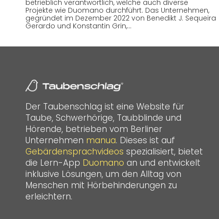
betrieblich verantwortlich, welche auch diverse
Projekte wie Duomano durchführt. Das Unternehmen,
gegründet im Dezember 2022 von Benedikt J. Sequeira
Gerardo und Konstantin Grin,…
Der Taubenschlag ist eine Website für
Taube, Schwerhörige, Taubblinde und
Hörende, betrieben vom Berliner
Unternehmen
manua
. Dieses ist auf
Gebärdensprachvideos
spezialisiert, bietet
die Lern-App
Duomano
an und entwickelt
inklusive Lösungen, um den Alltag von
Menschen mit Hörbehinderungen zu
erleichtern.