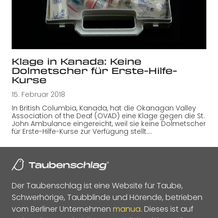
Klage in Kanada: Keine
Dolmetscher für Erste-Hilfe-
Kurse
15. Februar 2018
In British Columbia, Kanada, hat die Okanagan Valley
Association of the Deaf (OVAD) eine Klage gegen die St.
John Ambulance eingereicht, weil sie keine Dolmetscher
für Erste-Hilfe-Kurse zur Verfügung stellt.…
Der Taubenschlag ist eine Website für Taube,
Schwerhörige, Taubblinde und Hörende, betrieben
vom Berliner Unternehmen
manua
. Dieses ist auf