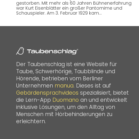
gestorben. Mit mehr als 60 Jahren Bühnenerfahrung
war Kurt Eisenblätter ein großer Pantomime und
Schauspieler. Am 3. Februar 1929 kam…
Der Taubenschlag ist eine Website für
Taube, Schwerhörige, Taubblinde und
Hörende, betrieben vom Berliner
Unternehmen
manua
. Dieses ist auf
Gebärdensprachvideos
spezialisiert, bietet
die Lern-App
Duomano
an und entwickelt
inklusive Lösungen, um den Alltag von
Menschen mit Hörbehinderungen zu
erleichtern.