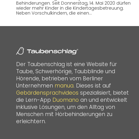
Behinderungen. Seit Donnerstag, 14. Mai 2020 dürfen
wieder mehr Kinder in die Kindertagesbetreuung.
Neben Vorschulkindern, die einen…
Der Taubenschlag ist eine Website für
Taube, Schwerhörige, Taubblinde und
Hörende, betrieben vom Berliner
Unternehmen
manua
. Dieses ist auf
Gebärdensprachvideos
spezialisiert, bietet
die Lern-App
Duomano
an und entwickelt
inklusive Lösungen, um den Alltag von
Menschen mit Hörbehinderungen zu
erleichtern.