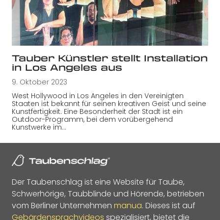
Tauber Künstler stellt Installation
in Los Angeles aus
9. Oktober 2023
West Hollywood in Los Angeles in den Vereinigten
Staaten ist bekannt für seinen kreativen Geist und seine
Kunstfertigkeit. Eine Besonderheit der Stadt ist ein
Outdoor-Programm, bei dem vorübergehend
Kunstwerke im…
Der Taubenschlag ist eine Website für Taube,
Schwerhörige, Taubblinde und Hörende, betrieben
vom Berliner Unternehmen
manua
. Dieses ist auf
Gebärdensprachvideos
spezialisiert, bietet die