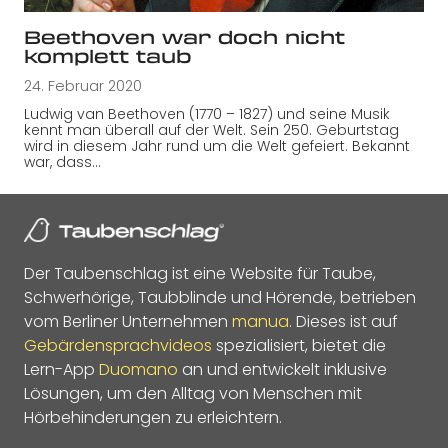
Beethoven war doch nicht
komplett taub
24. Februar 2020
Ludwig van Beethoven (1770 – 1827) und seine Musik
kennt man überall auf der Welt. Sein 250. Geburtstag
wird in diesem Jahr rund um die Welt gefeiert. Bekannt
war, dass…
Der Taubenschlag ist eine Website für Taube,
Schwerhörige, Taubblinde und Hörende, betrieben
vom Berliner Unternehmen
manua
. Dieses ist auf
Gebärdensprachvideos
spezialisiert, bietet die
Lern-App
Duomano
an und entwickelt inklusive
Lösungen, um den Alltag von Menschen mit
Hörbehinderungen zu erleichtern.