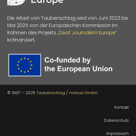
Die Arbeit von Taubenschlag wird von Juni 2023 bis
Mai 2025 von der Europäischen Kommission im
Rahmen des Projekts
„Deaf Journalism Europe“
kofinanziert.
© 1997 – 2025
Taubenschlag
/
manua GmbH
Kontakt
Datenschutz
Impressum