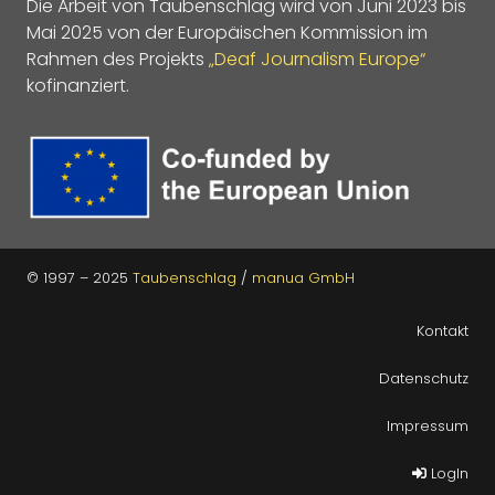
Die Arbeit von Taubenschlag wird von Juni 2023 bis
Mai 2025 von der Europäischen Kommission im
Rahmen des Projekts
„Deaf Journalism Europe“
kofinanziert.
© 1997 – 2025
Taubenschlag
/
manua GmbH
Kontakt
Datenschutz
Impressum
LogIn