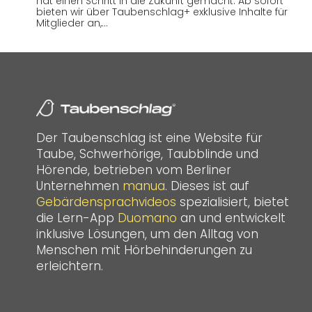
hat einen Schritt in die Zukunft gemacht. Ab sofort
bieten wir über Taubenschlag+ exklusive Inhalte für
Mitglieder an,…
Der Taubenschlag ist eine Website für
Taube, Schwerhörige, Taubblinde und
Hörende, betrieben vom Berliner
Unternehmen
manua
. Dieses ist auf
Gebärdensprachvideos
spezialisiert, bietet
die Lern-App
Duomano
an und entwickelt
inklusive Lösungen, um den Alltag von
Menschen mit Hörbehinderungen zu
erleichtern.