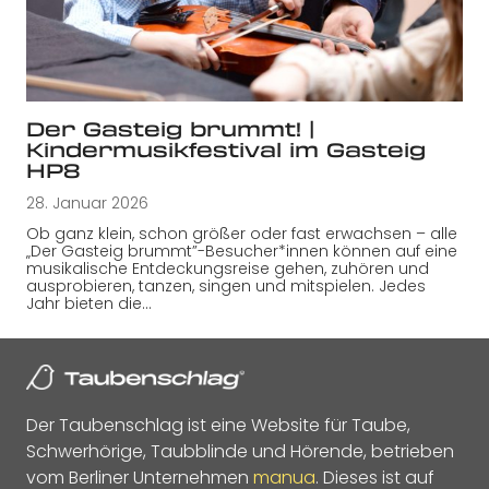
Der Gasteig brummt! |
Kindermusikfestival im Gasteig
HP8
28. Januar 2026
Ob ganz klein, schon größer oder fast erwachsen – alle
„Der Gasteig brummt”-Besucher*innen können auf eine
musikalische Entdeckungsreise gehen, zuhören und
ausprobieren, tanzen, singen und mitspielen. Jedes
Jahr bieten die…
Der Taubenschlag ist eine Website für Taube,
Schwerhörige, Taubblinde und Hörende, betrieben
vom Berliner Unternehmen
manua
. Dieses ist auf