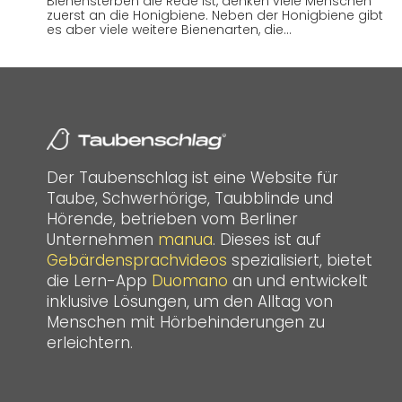
Bienensterben die Rede ist, denken viele Menschen
zuerst an die Honigbiene. Neben der Honigbiene gibt
es aber viele weitere Bienenarten, die…
Der Taubenschlag ist eine Website für
Taube, Schwerhörige, Taubblinde und
Hörende, betrieben vom Berliner
Unternehmen
manua
. Dieses ist auf
Gebärdensprachvideos
spezialisiert, bietet
die Lern-App
Duomano
an und entwickelt
inklusive Lösungen, um den Alltag von
Menschen mit Hörbehinderungen zu
erleichtern.