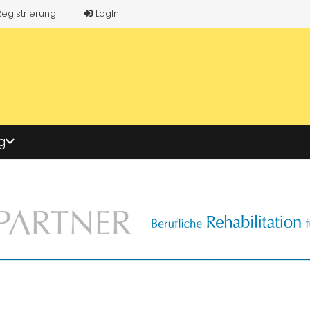
Registrierung
LogIn
g