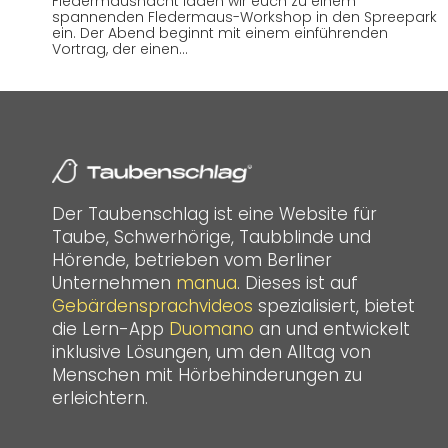
Fledermausnacht laden wir euch zu einem
spannenden Fledermaus-Workshop in den Spreepark
ein. Der Abend beginnt mit einem einführenden
Vortrag, der einen…
Der Taubenschlag ist eine Website für
Taube, Schwerhörige, Taubblinde und
Hörende, betrieben vom Berliner
Unternehmen
manua
. Dieses ist auf
Gebärdensprachvideos
spezialisiert, bietet
die Lern-App
Duomano
an und entwickelt
inklusive Lösungen, um den Alltag von
Menschen mit Hörbehinderungen zu
erleichtern.