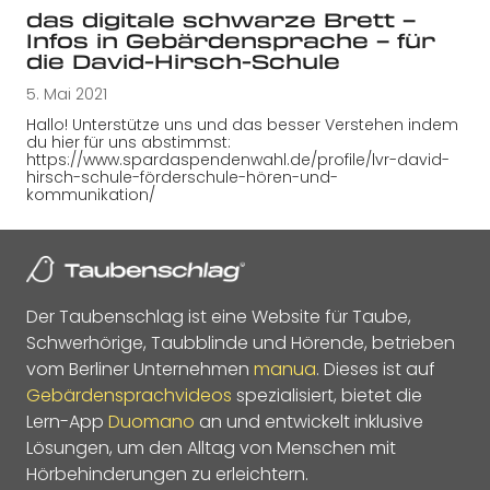
das digitale schwarze Brett –
Infos in Gebärdensprache – für
die David-Hirsch-Schule
5. Mai 2021
Hallo! Unterstütze uns und das besser Verstehen indem
du hier für uns abstimmst:
https://www.spardaspendenwahl.de/profile/lvr-david-
hirsch-schule-förderschule-hören-und-
kommunikation/
Der Taubenschlag ist eine Website für Taube,
Schwerhörige, Taubblinde und Hörende, betrieben
vom Berliner Unternehmen
manua
. Dieses ist auf
Gebärdensprachvideos
spezialisiert, bietet die
Lern-App
Duomano
an und entwickelt inklusive
Lösungen, um den Alltag von Menschen mit
Hörbehinderungen zu erleichtern.