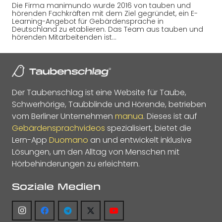
Die Firma manimundo wurde 2016 von tauben und
hörenden Fachkräften mit dem Ziel gegründet, ein E-
Learning-Angebot für Gebärdensprache in
Deutschland zu etablieren. Das Team aus tauben und
hörenden Mitarbeitenden ist…
Der Taubenschlag ist eine Website für Taube,
Schwerhörige, Taubblinde und Hörende, betrieben
vom Berliner Unternehmen
manua
. Dieses ist auf
Gebärdensprachvideos
spezialisiert, bietet die
Lern-App
Duomano
an und entwickelt inklusive
Lösungen, um den Alltag von Menschen mit
Hörbehinderungen zu erleichtern.
Soziale Medien