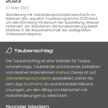
2023
27. März 2023
Wanderung mit Gebärdensprachdolmetscher/in im
Rahmen des :aqualon-Tourenprogramms 2023 Rund
um den Bömberg mit Besuch der Ausstellung „Wasser
verbindet“ am Staudamm Die Rundwanderung bietet
Einblicke in die Wasserwirtschaft der zweitgrößten
Trinkwassertalsperre…
Der Taubenschlag ist eine Website für Taube,
Schwerhörige, Taubblinde und Hörende, betrieben
vom Berliner Unternehmen
manua
. Dieses ist auf
Gebärdensprachvideos
spezialisiert, bietet die
Lern-App
Duomano
an und entwickelt inklusive
Lösungen, um den Alltag von Menschen mit
Hörbehinderungen zu erleichtern.
Soziale Medien