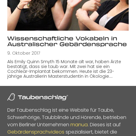
Wissenschaftliche Vokabeln in
Australischer Gebärdensprache
9. Oktober 2017
Als Emily Quinn Smyth 15 Monate alt war, haben Ärzte
bestätigt, dass sie taub war. Mit zwei hat sie ein
Cochlear-Implantat bekommen. Heute ist die 23-
jährige Australierin Masterstudentin in Ökologie.…
Der Taubenschlag ist eine Website für Taube,
Schwerhörige, Taubblinde und Hörende, betrieben
vom Berliner Unternehmen
manua
. Dieses ist auf
Gebärdensprachvideos
spezialisiert, bietet die