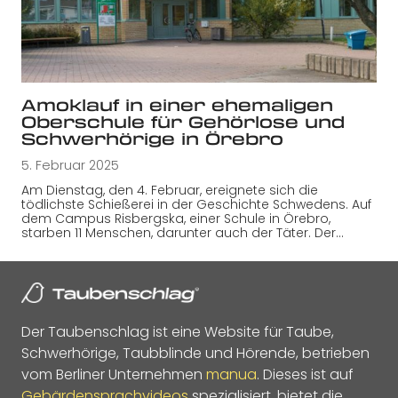
Amoklauf in einer ehemaligen
Oberschule für Gehörlose und
Schwerhörige in Örebro
5. Februar 2025
Am Dienstag, den 4. Februar, ereignete sich die
tödlichste Schießerei in der Geschichte Schwedens. Auf
dem Campus Risbergska, einer Schule in Örebro,
starben 11 Menschen, darunter auch der Täter. Der…
Der Taubenschlag ist eine Website für Taube,
Schwerhörige, Taubblinde und Hörende, betrieben
vom Berliner Unternehmen
manua
. Dieses ist auf
Gebärdensprachvideos
spezialisiert, bietet die