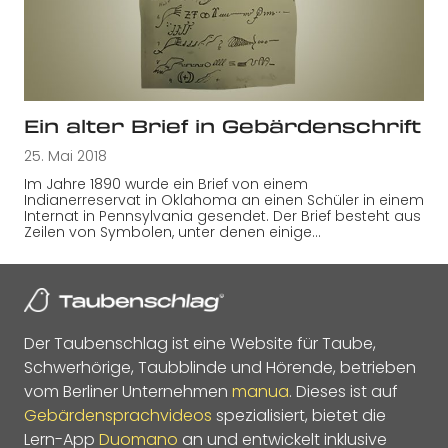
Ein alter Brief in Gebärdenschrift
25. Mai 2018
Im Jahre 1890 wurde ein Brief von einem
Indianerreservat in Oklahoma an einen Schüler in einem
Internat in Pennsylvania gesendet. Der Brief besteht aus
Zeilen von Symbolen, unter denen einige…
Der Taubenschlag ist eine Website für Taube,
Schwerhörige, Taubblinde und Hörende, betrieben
vom Berliner Unternehmen
manua
. Dieses ist auf
Gebärdensprachvideos
spezialisiert, bietet die
Lern-App
Duomano
an und entwickelt inklusive