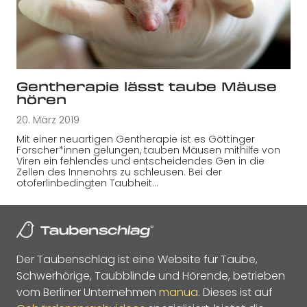
Gentherapie lässt taube Mäuse
hören
20. März 2019
Mit einer neuartigen Gentherapie ist es Göttinger
Forscher*innen gelungen, tauben Mäusen mithilfe von
Viren ein fehlendes und entscheidendes Gen in die
Zellen des Innenohrs zu schleusen. Bei der
otoferlinbedingten Taubheit…
Der Taubenschlag ist eine Website für Taube,
Schwerhörige, Taubblinde und Hörende, betrieben
vom Berliner Unternehmen
manua
. Dieses ist auf