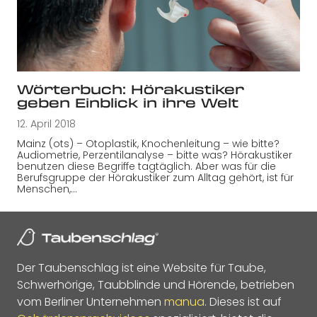
Wörterbuch: Hörakustiker
geben Einblick in ihre Welt
12. April 2018
Mainz (ots) – Otoplastik, Knochenleitung – wie bitte?
Audiometrie, Perzentilanalyse – bitte was? Hörakustiker
benutzen diese Begriffe tagtäglich. Aber was für die
Berufsgruppe der Hörakustiker zum Alltag gehört, ist für
Menschen,…
Der Taubenschlag ist eine Website für Taube,
Schwerhörige, Taubblinde und Hörende, betrieben
vom Berliner Unternehmen
manua
. Dieses ist auf