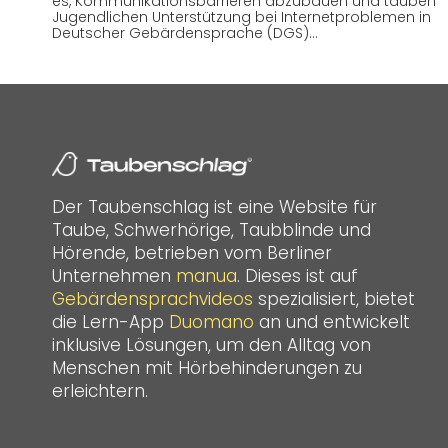
es, Kommunikationsbarrieren abzubauen und tauben
Jugendlichen Unterstützung bei Internetproblemen in
Deutscher Gebärdensprache (DGS)…
Der Taubenschlag ist eine Website für
Taube, Schwerhörige, Taubblinde und
Hörende, betrieben vom Berliner
Unternehmen
manua
. Dieses ist auf
Gebärdensprachvideos
spezialisiert, bietet
die Lern-App
Duomano
an und entwickelt
inklusive Lösungen, um den Alltag von
Menschen mit Hörbehinderungen zu
erleichtern.