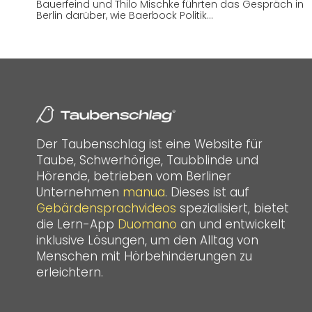
Bauerfeind und Thilo Mischke führten das Gespräch in
Berlin darüber, wie Baerbock Politik…
Der Taubenschlag ist eine Website für
Taube, Schwerhörige, Taubblinde und
Hörende, betrieben vom Berliner
Unternehmen
manua
. Dieses ist auf
Gebärdensprachvideos
spezialisiert, bietet
die Lern-App
Duomano
an und entwickelt
inklusive Lösungen, um den Alltag von
Menschen mit Hörbehinderungen zu
erleichtern.