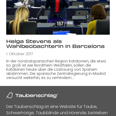
Helga Stevens als
Wahlbeobachterin in Barcelona
1. Oktober 2017
In der nordostspanischen Region Katalonien, die etwa
so groß ist wie Nordrhein-Westfalen, sollen die
Katalanen heute über die Loslösung von Spanien
abstimmen. Die spanische Zentralregierung in Madrid
versucht weiterhin, es zu verhindern.…
Der Taubenschlag ist eine Website für Taube,
Schwerhörige, Taubblinde und Hörende, betrieben