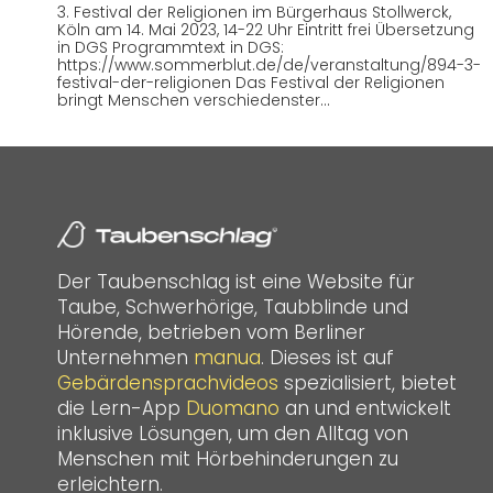
3. Festival der Religionen im Bürgerhaus Stollwerck,
Köln am 14. Mai 2023, 14-22 Uhr Eintritt frei Übersetzung
in DGS Programmtext in DGS:
https://www.sommerblut.de/de/veranstaltung/894-3-
festival-der-religionen Das Festival der Religionen
bringt Menschen verschiedenster…
Der Taubenschlag ist eine Website für
Taube, Schwerhörige, Taubblinde und
Hörende, betrieben vom Berliner
Unternehmen
manua
. Dieses ist auf
Gebärdensprachvideos
spezialisiert, bietet
die Lern-App
Duomano
an und entwickelt
inklusive Lösungen, um den Alltag von
Menschen mit Hörbehinderungen zu
erleichtern.