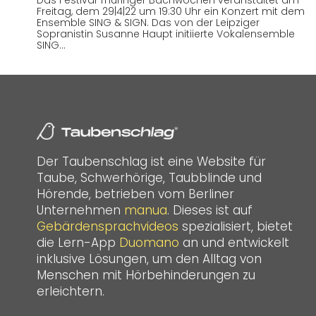
Das Festival Thüringer Bachwochen veranstaltet am
Freitag, dem 29|4|22 um 19:30 Uhr ein Konzert mit dem
Ensemble SING & SIGN. Das von der Leipziger
Sopranistin Susanne Haupt initiierte Vokalensemble
SING…
Der Taubenschlag ist eine Website für
Taube, Schwerhörige, Taubblinde und
Hörende, betrieben vom Berliner
Unternehmen
manua
. Dieses ist auf
Gebärdensprachvideos
spezialisiert, bietet
die Lern-App
Duomano
an und entwickelt
inklusive Lösungen, um den Alltag von
Menschen mit Hörbehinderungen zu
erleichtern.