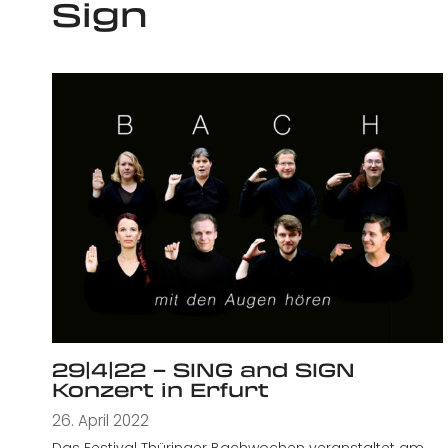
Sign
29|4|22 – SING and SIGN
Konzert in Erfurt
26. April 2022