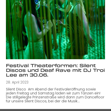
Festival Theaterformen: Silent
Discos und Deaf Rave mit DJ Troi
Lee am 30.06.
28. April 2023
Silent Disco Am Abend der Festivaleröffnung sowie
jeden Freitag und Samstag laden wir zum Tanzen ein!
Die stillgelegte Prinzenstraße wird dann zum Dancefloor
für unsere Silent Discos, bei der die Musik…