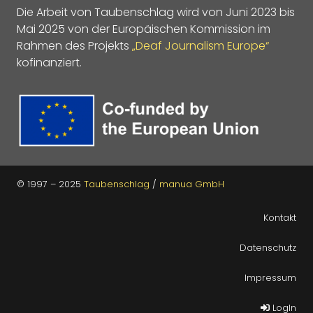
Die Arbeit von Taubenschlag wird von Juni 2023 bis
Mai 2025 von der Europäischen Kommission im
Rahmen des Projekts
„Deaf Journalism Europe“
kofinanziert.
© 1997 – 2025
Taubenschlag
/
manua GmbH
Kontakt
Datenschutz
Impressum
LogIn