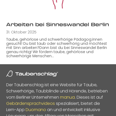
Arbeiten bei Sinneswandel Berlin
31. Oktober 2025
Taube, gehörlose und schwerhörige Pädagog:innen
gesucht! Du bist taub oder schwerhörig und möchtest
mit Sinn arbeiten?Dann bist du bei Sinneswandel Berlin
genau richtig! Wir fördern taube, gehörlose und
schwerhörige Menschen…
Der Taubenschlag ist eine Website für Taube,
Schwerhörige, Taubblinde und Hörende, betrieben
vom Berliner Unternehmen
manua
. Dieses ist auf
Gebärdensprachvideos
spezialisiert, bietet die
Lern-App
Duomano
an und entwickelt inklusive
Lösungen, um den Alltag von Menschen mit