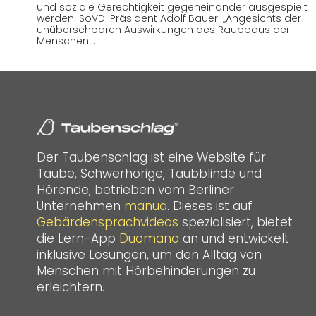
und soziale Gerechtigkeit gegeneinander ausgespielt
werden. SoVD-Präsident Adolf Bauer: „Angesichts der
unübersehbaren Auswirkungen des Raubbaus der
Menschen…
Der Taubenschlag ist eine Website für
Taube, Schwerhörige, Taubblinde und
Hörende, betrieben vom Berliner
Unternehmen
manua
. Dieses ist auf
Gebärdensprachvideos
spezialisiert, bietet
die Lern-App
Duomano
an und entwickelt
inklusive Lösungen, um den Alltag von
Menschen mit Hörbehinderungen zu
erleichtern.