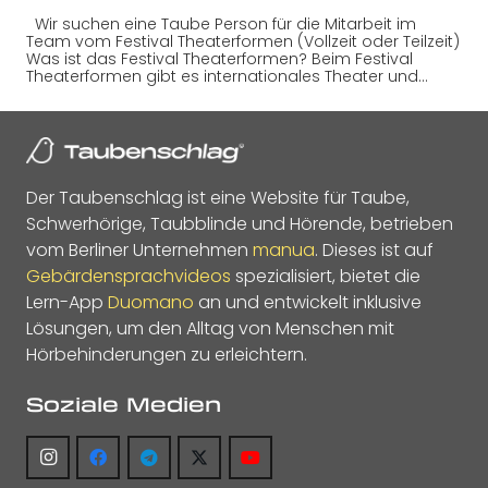
Wir suchen eine Taube Person für die Mitarbeit im
Team vom Festival Theaterformen (Vollzeit oder Teilzeit)
Was ist das Festival Theaterformen? Beim Festival
Theaterformen gibt es internationales Theater und…
Der Taubenschlag ist eine Website für Taube,
Schwerhörige, Taubblinde und Hörende, betrieben
vom Berliner Unternehmen
manua
. Dieses ist auf
Gebärdensprachvideos
spezialisiert, bietet die
Lern-App
Duomano
an und entwickelt inklusive
Lösungen, um den Alltag von Menschen mit
Hörbehinderungen zu erleichtern.
Soziale Medien