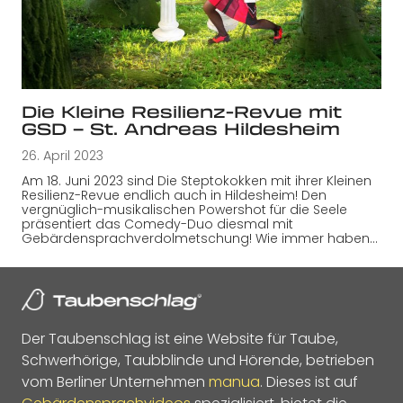
Die Kleine Resilienz-Revue mit
GSD – St. Andreas Hildesheim
26. April 2023
Am 18. Juni 2023 sind Die Steptokokken mit ihrer Kleinen
Resilienz-Revue endlich auch in Hildesheim! Den
vergnüglich-musikalischen Powershot für die Seele
präsentiert das Comedy-Duo diesmal mit
Gebärdensprachverdolmetschung! Wie immer haben…
Der Taubenschlag ist eine Website für Taube,
Schwerhörige, Taubblinde und Hörende, betrieben
vom Berliner Unternehmen
manua
. Dieses ist auf