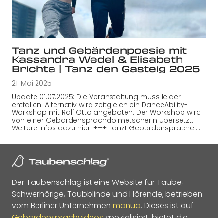
Tanz und Gebärdenpoesie mit
Kassandra Wedel & Elisabeth
Brichta | Tanz den Gasteig 2025
21. Mai 2025
Update 01.07.2025: Die Veranstaltung muss leider
entfallen! Alternativ wird zeitgleich ein DanceAbility-
Workshop mit Ralf Otto angeboten. Der Workshop wird
von einer Gebärdensprachdolmetscherin übersetzt.
Weitere Infos dazu hier. +++ Tanzt Gebärdensprache!…
Der Taubenschlag ist eine Website für Taube,
Schwerhörige, Taubblinde und Hörende, betrieben
vom Berliner Unternehmen
manua
. Dieses ist auf
Gebärdensprachvideos
spezialisiert, bietet die