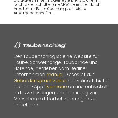
attraktives Teilzeitmodell feste Dienstpläne mit
Nachtbereitschaften alle NRW-Ferien frei durch
Arbeiten im Ferienüberhang zahlreiche
Arbeitgeberbenefits…
Der Taubenschlag ist eine Website für
Taube, Schwerhörige, Taubblinde und
Hörende, betrieben vom Berliner
Unternehmen
manua
. Dieses ist auf
Gebärdensprachvideos
spezialisiert, bietet
die Lern-App
Duomano
an und entwickelt
inklusive Lösungen, um den Alltag von
Menschen mit Hörbehinderungen zu
erleichtern.