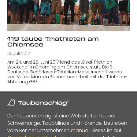
119 taube Triathleten am
Chiemsee
13. Juli 2017
Am 24. und 25. Juni 2017 fand das „Deaf Triathlon
Weekend“ in Chieming am Chiemsee statt. Die 3.
Deutsche Gehörlosen-Triathlon-Meisterschaft wurde
von Volker Marks in Zusammenarbeit mit der Triathlon-
Abteilung GBF…
Der Taubenschlag ist eine Website für Taube,
Schwerhörige, Taubblinde und Hörende, betrieben
vom Berliner Unternehmen
manua
. Dieses ist auf