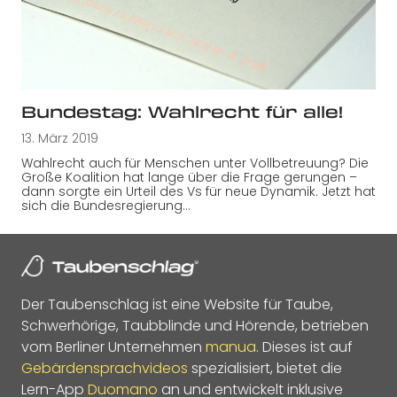
Bundestag: Wahlrecht für alle!
13. März 2019
Wahlrecht auch für Menschen unter Vollbetreuung? Die
Große Koalition hat lange über die Frage gerungen –
dann sorgte ein Urteil des Vs für neue Dynamik. Jetzt hat
sich die Bundesregierung…
Der Taubenschlag ist eine Website für Taube,
Schwerhörige, Taubblinde und Hörende, betrieben
vom Berliner Unternehmen
manua
. Dieses ist auf
Gebärdensprachvideos
spezialisiert, bietet die
Lern-App
Duomano
an und entwickelt inklusive