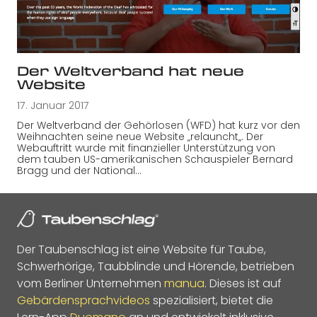
Der Weltverband hat neue
Website
17. Januar 2017
Der Weltverband der Gehörlosen (WFD) hat kurz vor den
Weihnachten seine neue Website „relauncht„. Der
Webauftritt wurde mit finanzieller Unterstützung von
dem tauben US-amerikanischen Schauspieler Bernard
Bragg und der National…
Der Taubenschlag ist eine Website für Taube,
Schwerhörige, Taubblinde und Hörende, betrieben
vom Berliner Unternehmen
manua
. Dieses ist auf
Gebärdensprachvideos
spezialisiert, bietet die