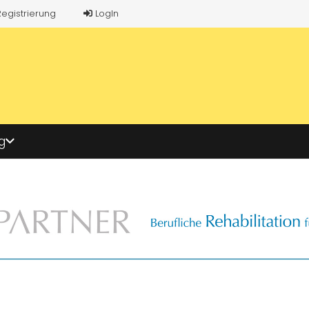
Registrierung
LogIn
g