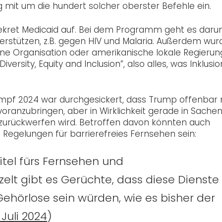
ng mit um die hundert solcher oberster Befehle ein.
 Dekret Medicaid auf. Bei dem Programm geht es daru
rstützen, z.B. gegen HIV und Malaria. Außerdem wur
 eine Organisation oder amerikanische lokale Regierung
versity, Equity and Inclusion”, also alles, was Inklusio
ampf 2024 war durchgesickert, dass Trump offenbar 
oranzubringen, aber in Wirklichkeit gerade in Sache
 zurückwerfen wird. Betroffen davon könnten auch
Regelungen für barrierefreies Fernsehen sein:
itel fürs Fernsehen und
elt gibt es Gerüchte, dass diese Dienste
ehörlose sein würden, wie es bisher der
Juli 2024
)