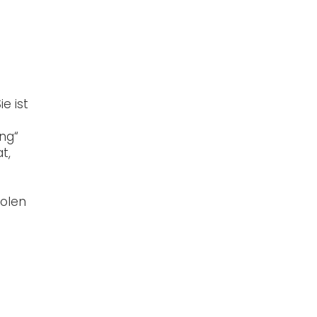
e ist
ng“
t,
holen