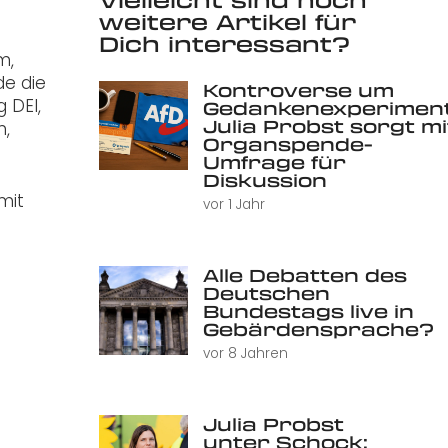
weitere Artikel für
Dich interessant?
m,
de die
Kontroverse um
 DEI,
Gedankenexperiment
Julia Probst sorgt mi
n,
Organspende-
Umfrage für
Diskussion
mit
vor 1 Jahr
n
Alle Debatten des
Deutschen
Bundestags live in
Gebärdensprache?
vor 8 Jahren
Julia Probst
unter Schock: