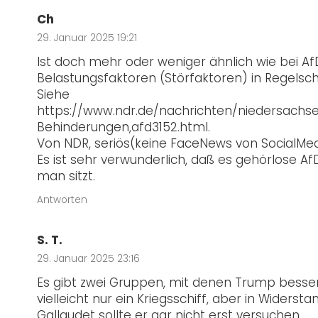
Ch
29. Januar 2025 19:21
Ist doch mehr oder weniger ähnlich wie bei Af
Belastungsfaktoren (Störfaktoren) in Regelschul
Siehe
https://www.ndr.de/nachrichten/niedersachs
Behinderungen,afd3152.html
.
Von NDR, seriös(keine FaceNews von SocialMedi
Es ist sehr verwunderlich, daß es gehörlose Af
man sitzt.
Antworten
S. T.
29. Januar 2025 23:16
Es gibt zwei Gruppen, mit denen Trump besser 
vielleicht nur ein Kriegsschiff, aber in Widers
Gallaudet sollte er gar nicht erst versuchen.