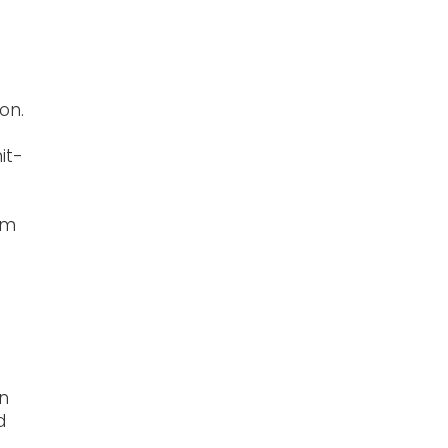
on.
it-
em
en
d