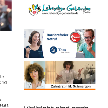
ie
and:
s
ieses
Vielleicht sind noch