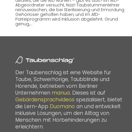
deafies, die die AfD wählen – gibt es das? Ein AfD-
Abgeordneter versucht, Nazi-Taubstummenlehrer
reinzuwaschen, die bei Sterilisierung und Ermordung
Gehörloser geholfen haben, und im AfD-
Parteiprogramm wird Inklusion abgelehnt. Grund
genug,…
Der Taubenschlag ist eine Website für
Taube, Schwerhörige, Taubblinde und
Hörende, betrieben vom Berliner
Unternehmen
manua
. Dieses ist auf
Gebärdensprachvideos
spezialisiert, bietet
die Lern-App
Duomano
an und entwickelt
inklusive Lösungen, um den Alltag von
Menschen mit Hörbehinderungen zu
erleichtern.