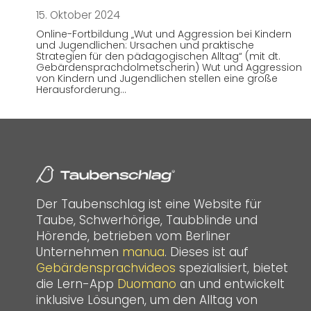
15. Oktober 2024
Online-Fortbildung „Wut und Aggression bei Kindern
und Jugendlichen: Ursachen und praktische
Strategien für den pädagogischen Alltag“ (mit dt.
Gebärdensprachdolmetscherin) Wut und Aggression
von Kindern und Jugendlichen stellen eine große
Herausforderung…
Der Taubenschlag ist eine Website für
Taube, Schwerhörige, Taubblinde und
Hörende, betrieben vom Berliner
Unternehmen
manua
. Dieses ist auf
Gebärdensprachvideos
spezialisiert, bietet
die Lern-App
Duomano
an und entwickelt
inklusive Lösungen, um den Alltag von