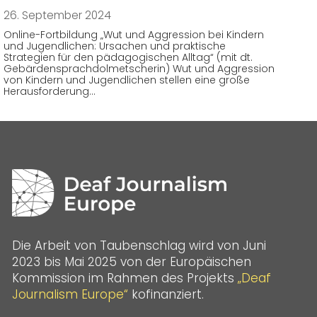
26. September 2024
Online-Fortbildung „Wut und Aggression bei Kindern
und Jugendlichen: Ursachen und praktische
Strategien für den pädagogischen Alltag“ (mit dt.
Gebärdensprachdolmetscherin) Wut und Aggression
von Kindern und Jugendlichen stellen eine große
Herausforderung…
Die Arbeit von Taubenschlag wird von Juni
2023 bis Mai 2025 von der Europäischen
Kommission im Rahmen des Projekts
„Deaf
Journalism Europe“
kofinanziert.