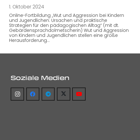
1. Oktober 2024
Online-Fortbildung „Wut und Aggression bei Kindern
und Jugendlichen: Ursachen und praktische
Strategien für den pädagogischen Alltag“ (mit dt.
Gebärdensprachdolmetscherin) Wut und Aggression
von Kindern und Jugendlichen stellen eine große
Herausforderung…
Soziale Medien