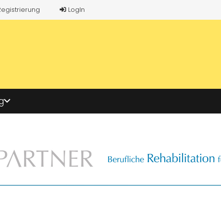
Registrierung
LogIn
g