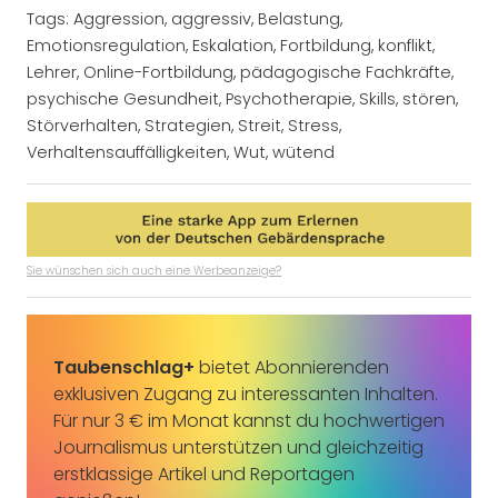
Tags:
Aggression
,
aggressiv
,
Belastung
,
Emotionsregulation
,
Eskalation
,
Fortbildung
,
konflikt
,
Lehrer
,
Online-Fortbildung
,
pädagogische Fachkräfte
,
psychische Gesundheit
,
Psychotherapie
,
Skills
,
stören
,
Störverhalten
,
Strategien
,
Streit
,
Stress
,
Verhaltensauffälligkeiten
,
Wut
,
wütend
Sie wünschen sich auch eine Werbeanzeige?
Taubenschlag+
bietet Abonnierenden
exklusiven Zugang zu interessanten Inhalten.
Für nur 3 € im Monat kannst du hochwertigen
Journalismus unterstützen und gleichzeitig
erstklassige Artikel und Reportagen